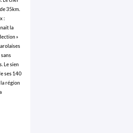
 de 35km.
x :
nait la
lection »
harolaises
t sans
. Le sien
 de ses 140
 la région
a