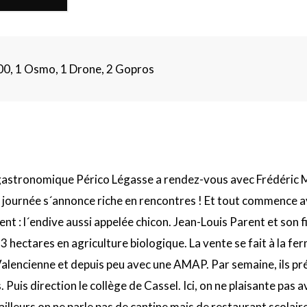
0, 1 Osmo, 1 Drone, 2 Gopros
e gastronomique Périco Légasse a rendez-vous avec Frédéric
journée s´annonce riche en rencontres ! Et tout commence a
t : l´endive aussi appelée chicon. Jean-Louis Parent et son fi
 hectares en agriculture biologique. La vente se fait à la fe
Valencienne et depuis peu avec une AMAP. Par semaine, ils pr
Puis direction le collège de Cassel. Ici, on ne plaisante pas a
´ailleurs on ne parle pas de cantine mais de restaurant scolaire