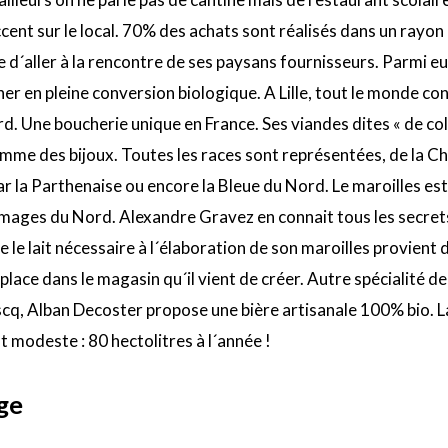
ent sur le local. 70% des achats sont réalisés dans un rayon
de d´aller à la rencontre de ses paysans fournisseurs. Parmi eu
 en pleine conversion biologique. A Lille, tout le monde con
d. Une boucherie unique en France. Ses viandes dites « de col
mme des bijoux. Toutes les races sont représentées, de la C
ar la Parthenaise ou encore la Bleue du Nord. Le maroilles es
omages du Nord. Alexandre Gravez en connait tous les secrets
e le lait nécessaire à l´élaboration de son maroilles provient
 place dans le magasin qu´il vient de créer. Autre spécialité de
´Ascq, Alban Decoster propose une bière artisanale 100% bio. L
 modeste : 80 hectolitres à l´année !
ge