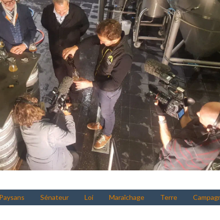
Paysans
Sénateur
Loi
Maraîchage
Terre
Campag