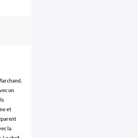
 Marchand,
vec un
ls
rme et
éparent
vec la
. Le chef