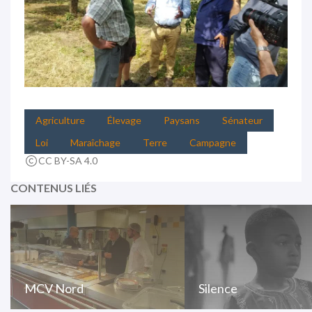
Agriculture
Élevage
Paysans
Sénateur
Loi
Maraîchage
Terre
Campagne
CC BY-SA 4.0
CONTENUS LIÉS
MCV Nord
Silence